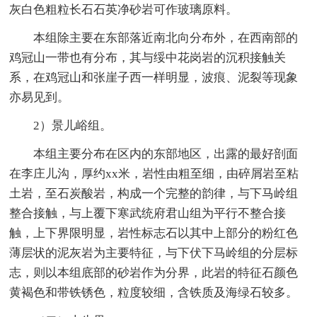
灰白色粗粒长石石英净砂岩可作玻璃原料。
本组除主要在东部落近南北向分布外，在西南部的
鸡冠山一带也有分布，其与绥中花岗岩的沉积接触关
系，在鸡冠山和张崖子西一样明显，波痕、泥裂等现象
亦易见到。
2）景儿峪组。
本组主要分布在区内的东部地区，出露的最好剖面
在李庄儿沟，厚约xx米，岩性由粗至细，由碎屑岩至粘
土岩，至石炭酸岩，构成一个完整的韵律，与下马岭组
整合接触，与上覆下寒武统府君山组为平行不整合接
触，上下界限明显，岩性标志石以其中上部分的粉红色
薄层状的泥灰岩为主要特征，与下伏下马岭组的分层标
志，则以本组底部的砂岩作为分界，此岩的特征石颜色
黄褐色和带铁锈色，粒度较细，含铁质及海绿石较多。