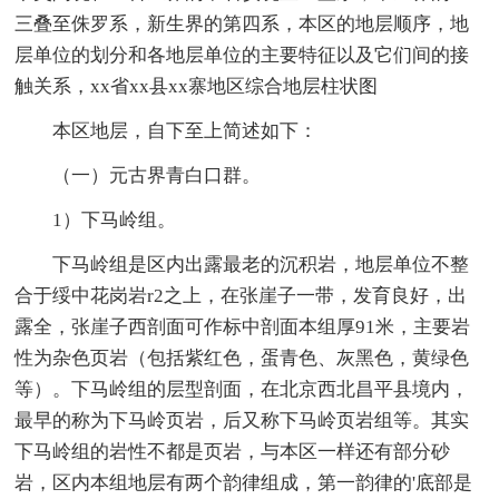
三叠至侏罗系，新生界的第四系，本区的地层顺序，地
层单位的划分和各地层单位的主要特征以及它们间的接
触关系，xx省xx县xx寨地区综合地层柱状图
本区地层，自下至上简述如下：
（一）元古界青白口群。
1）下马岭组。
下马岭组是区内出露最老的沉积岩，地层单位不整
合于绥中花岗岩r2之上，在张崖子一带，发育良好，出
露全，张崖子西剖面可作标中剖面本组厚91米，主要岩
性为杂色页岩（包括紫红色，蛋青色、灰黑色，黄绿色
等）。下马岭组的层型剖面，在北京西北昌平县境内，
最早的称为下马岭页岩，后又称下马岭页岩组等。其实
下马岭组的岩性不都是页岩，与本区一样还有部分砂
岩，区内本组地层有两个韵律组成，第一韵律的'底部是