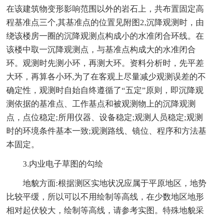
在该建筑物变形影响范围以外的岩石上，共布置固定高
程基准点三个,其基准点的位置见附图2,沉降观测时，由
绕该楼房一圈的沉降观测点构成小的水准闭合环线。在
该楼中取一沉降观测点，与基准点构成大的水准闭合
环。观测时先测小环，再测大环。资料分析时，先平差
大环，再算各小环,为了在客观上尽量减少观测误差的不
确定性，观测时自始自终遵循了“五定”原则，即沉降观
测依据的基准点、工作基点和被观测物上的沉降观测
点，点位稳定;所用仪器、设备稳定;观测人员稳定;观测
时的环境条件基本一致;观测路线、镜位、程序和方法基
本固定。
3.内业电子草图的勾绘
地貌方面:根据测区实地状况应属于平原地区，地势
比较平缓，所以可以不用绘制等高线，在少数地区地形
相对起伏较大，绘制等高线，请参考实图。特殊地貌采