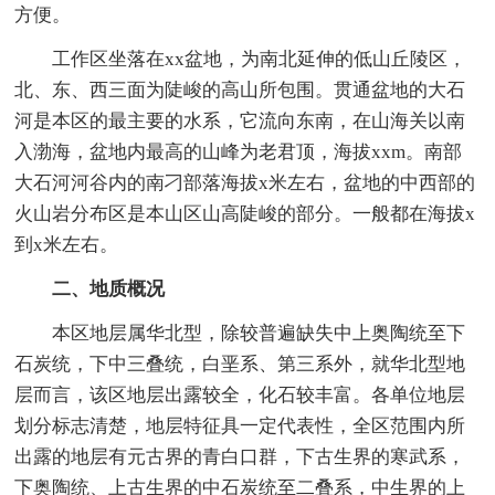
方便。
工作区坐落在xx盆地，为南北延伸的低山丘陵区，
北、东、西三面为陡峻的高山所包围。贯通盆地的大石
河是本区的最主要的水系，它流向东南，在山海关以南
入渤海，盆地内最高的山峰为老君顶，海拔xxm。南部
大石河河谷内的南刁部落海拔x米左右，盆地的中西部的
火山岩分布区是本山区山高陡峻的部分。一般都在海拔x
到x米左右。
二、地质概况
本区地层属华北型，除较普遍缺失中上奥陶统至下
石炭统，下中三叠统，白垩系、第三系外，就华北型地
层而言，该区地层出露较全，化石较丰富。各单位地层
划分标志清楚，地层特征具一定代表性，全区范围内所
出露的地层有元古界的青白口群，下古生界的寒武系，
下奥陶统、上古生界的中石炭统至二叠系，中生界的上