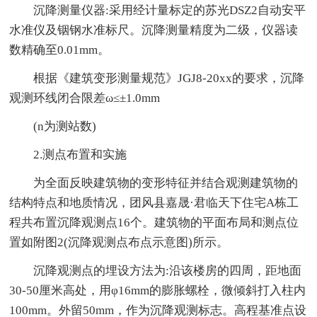
沉降测量仪器:采用经计量标定的苏光DSZ2自动安平
水准仪及铟钢水准标尺。沉降测量精度为二级，仪器读
数精确至0.01mm。
根据《建筑变形测量规范》JGJ8-20xx的要求，沉降
观测环线闭合限差ω≤±1.0mm
(n为测站数)
2.测点布置和实施
为全面反映建筑物的变形特征并结合观测建筑物的
结构特点和地质情况，团风县嘉晟·君临天下住宅A栋工
程共布置沉降观测点16个。建筑物的平面布局和测点位
置如附图2(沉降观测点布点示意图)所示。
沉降观测点的埋设方法为:沿该楼房的四周，距地面
30-50厘米高处，用φ16mm的膨胀螺栓，微倾斜打入柱内
100mm。外留50mm，作为沉降观测标志。高程基准点设