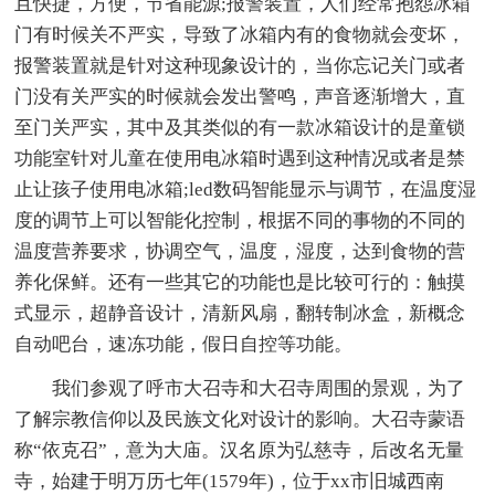
且快捷，方便，节省能源;报警装置，人们经常抱怨冰箱
门有时候关不严实，导致了冰箱内有的食物就会变坏，
报警装置就是针对这种现象设计的，当你忘记关门或者
门没有关严实的时候就会发出警鸣，声音逐渐增大，直
至门关严实，其中及其类似的有一款冰箱设计的是童锁
功能室针对儿童在使用电冰箱时遇到这种情况或者是禁
止让孩子使用电冰箱;led数码智能显示与调节，在温度湿
度的调节上可以智能化控制，根据不同的事物的不同的
温度营养要求，协调空气，温度，湿度，达到食物的营
养化保鲜。还有一些其它的功能也是比较可行的：触摸
式显示，超静音设计，清新风扇，翻转制冰盒，新概念
自动吧台，速冻功能，假日自控等功能。
我们参观了呼市大召寺和大召寺周围的景观，为了
了解宗教信仰以及民族文化对设计的影响。大召寺蒙语
称“依克召”，意为大庙。汉名原为弘慈寺，后改名无量
寺，始建于明万历七年(1579年)，位于xx市旧城西南