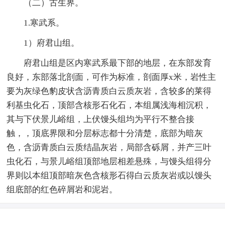
（二）古生界。
1.寒武系。
1）府君山组。
府君山组是区内寒武系最下部的地层，在东部发育
良好，东部落北剖面，可作为标准，剖面厚x米，岩性主
要为灰绿色豹皮状含沥青质白云质灰岩，含较多的莱得
利基虫化石，顶部含核形石化石，本组属浅海相沉积，
其与下伏景儿峪组，上伏馒头组均为平行不整合接
触，，顶底界限和分层标志都十分清楚，底部为暗灰
色，含沥青质白云质结晶灰岩，局部含砾屑，并产三叶
虫化石，与景儿峪组顶部地层相差悬殊，与馒头组得分
界则以本组顶部暗灰色含核形石得白云质灰岩或以馒头
组底部的红色碎屑岩和泥岩。