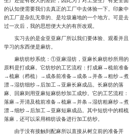
生产还是有较大的差距，因此为了对工业生产有更全面
的认知便需要我们去真正的工厂中去体验一下。印象中
的工厂是杂乱无章的、是垃圾遍地的一个地方。可是去
过一次后，我的思想便大大的有所改观。
实习去的是金亚亚麻厂所以我们要体验、观看并且
学习的东西便是麻纺。
麻纺纺纱系统：①亚麻湿纺，亚麻长麻纺纱所用的
原料是打成麻。它纺纱的工艺流程：打成麻→梳前准备
→梳麻（栉梳）→成条前准备→成条→并条→粗纱→煮
漂→湿纺细纱→后加工→亚麻长麻成品。长麻纺的落
麻、回麻则用亚麻短麻纺纱加工成纱。它的工艺流程：
落麻→开清及梳前准备→梳麻→并条→湿纺粗麻纱→煮
漂→细纱→后加工→亚麻短麻成品。其中短纺中的精梳
落麻，还可以采用棉纺设备进行加工纺纱。
由于没有接触到配麻所以直接从树立前的准备开