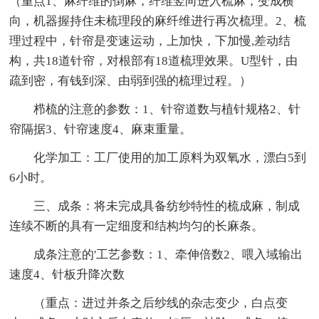
（重点1、麻纤维的倒麻，纤维竖向进入梳麻，变成横
向，机器握持住未梳理段的麻纤维进行再次梳理。2、梳
理过程中，针帘是变速运动，上加快，下加慢,差动结
构，共18道针帘，对根部有18道梳理效果。U型针，由
疏到密，有钱到深、由弱到强的梳理过程。）
栉梳的注意的参数：1、针帘道数与植针规格2、针
帘隔据3、针帘速度4、麻束重量。
化学加工：工厂使用的加工原料为双氧水，漂白5到
6小时。
三、成条：将未完成具备纺纱特性的梳成麻，制成
连续不断的具有一定细度和结构均匀的长麻条。
成条注意的'工艺参数：1、牵伸倍数2、喂入域输出
速度4、针板升降次数
（重点：进过并条之后纱线的杂志变少，白点变