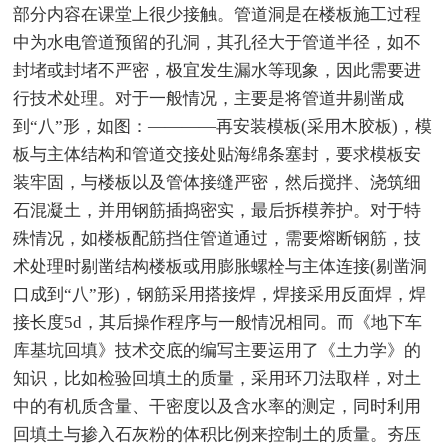
部分内容在课堂上很少接触。管道洞是在楼板施工过程
中为水电管道预留的孔洞，其孔径大于管道半径，如不
封堵或封堵不严密，极宜发生漏水等现象，因此需要进
行技术处理。对于一般情况，主要是将管道井剔凿成
到“八”形，如图：————再安装模板(采用木胶板)，模
板与主体结构和管道交接处贴海绵条塞封，要求模板安
装牢固，与楼板以及管体接缝严密，然后搅拌、浇筑细
石混凝土，并用钢筋插捣密实，最后拆模养护。对于特
殊情况，如楼板配筋挡住管道通过，需要熔断钢筋，技
术处理时剔凿结构楼板或用膨胀螺栓与主体连接(剔凿洞
口成到“八”形)，钢筋采用搭接焊，焊接采用反面焊，焊
接长度5d，其后操作程序与一般情况相同。而《地下车
库基坑回填》技术交底的编写主要运用了《土力学》的
知识，比如检验回填土的质量，采用环刀法取样，对土
中的有机质含量、干密度以及含水率的测定，同时利用
回填土与掺入石灰粉的体积比例来控制土的质量。夯压