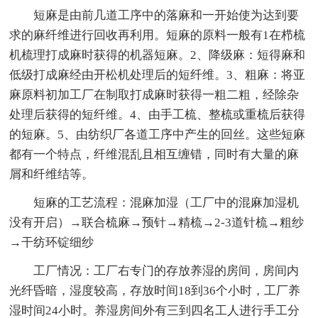
短麻是由前几道工序中的落麻和一开始使为达到要
求的麻纤维进行回收再利用。短麻的原料一般有1在栉梳
机梳理打成麻时获得的机器短麻。2、降级麻：短得麻和
低级打成麻经由开松机处理后的短纤维。3、粗麻：将亚
麻原料初加工厂在制取打成麻时获得一粗二粗，经除杂
处理后获得的短纤维。4、由手工梳、整梳或重梳后获得
的短麻。5、由纺织厂各道工序中产生的回丝。这些短麻
都有一个特点，纤维混乱且相互缠错，同时有大量的麻
屑和纤维结等。
短麻的工艺流程：混麻加湿（工厂中的混麻加湿机
没有开启）→联合梳麻→预针→精梳→2-3道针梳→粗纱
→干纺环锭细纱
工厂情况：工厂右专门的存放养湿的房间，房间内
光纤昏暗，湿度较高，存放时间18到36个小时，工厂养
湿时间24小时。养湿房间外有三到四名工人进行手工分