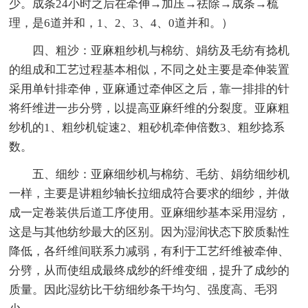
少。成条24小时之后在牵伸→加压→祛除→成条→梳
理，是6道并和，1、2、3、4、0道并和。）
四、粗沙：亚麻粗纱机与棉纺、娟纺及毛纺有捻机
的组成和工艺过程基本相似，不同之处主要是牵伸装置
采用单针排牵伸，亚麻通过牵伸区之后，靠一排排的针
将纤维进一步分劈，以提高亚麻纤维的分裂度。亚麻粗
纱机的1、粗纱机锭速2、粗砂机牵伸倍数3、粗纱捻系
数。
五、细纱：亚麻细纱机与棉纺、毛纺、娟纺细纱机
一样，主要是讲粗纱轴长拉细成符合要求的细纱，并做
成一定卷装供后道工序使用。亚麻细纱基本采用湿纺，
这是与其他纺纱最大的区别。因为湿润状态下胶质黏性
降低，各纤维间联系力减弱，有利于工艺纤维被牵伸、
分劈，从而使组成最终成纱的纤维变细，提升了成纱的
质量。因此湿纺比干纺细纱条干均匀、强度高、毛羽