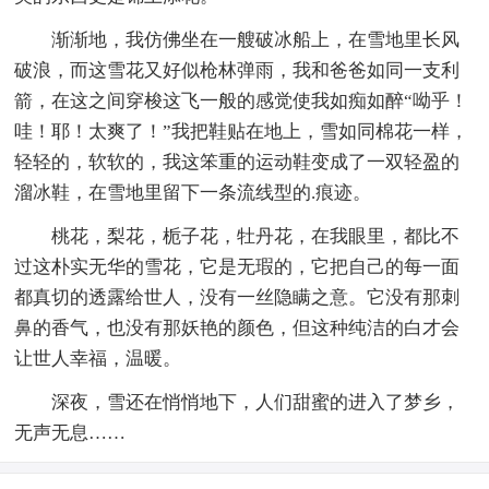
渐渐地，我仿佛坐在一艘破冰船上，在雪地里长风
破浪，而这雪花又好似枪林弹雨，我和爸爸如同一支利
箭，在这之间穿梭这飞一般的感觉使我如痴如醉“呦乎！
哇！耶！太爽了！”我把鞋贴在地上，雪如同棉花一样，
轻轻的，软软的，我这笨重的运动鞋变成了一双轻盈的
溜冰鞋，在雪地里留下一条流线型的.痕迹。
桃花，梨花，栀子花，牡丹花，在我眼里，都比不
过这朴实无华的雪花，它是无瑕的，它把自己的每一面
都真切的透露给世人，没有一丝隐瞒之意。它没有那刺
鼻的香气，也没有那妖艳的颜色，但这种纯洁的白才会
让世人幸福，温暖。
深夜，雪还在悄悄地下，人们甜蜜的进入了梦乡，
无声无息……