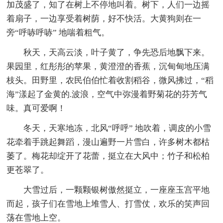
加茂盛了，知了在树上不停地叫着。树下，人们一边摇
着扇子，一边享受着树荫，好不快活。大黄狗则在一
旁“呼哧呼哧” 地喘着粗气。
秋天，天高云淡，叶子黄了，争先恐后地飘下来。
果园里，红彤彤的苹果，黄澄澄的香蕉，沉甸甸地压满
枝头。田野里，农民伯伯忙着收割稻谷，微风拂过，“稻
海”漾起了金黄的.波浪，空气中弥漫着野菊花的芬芳气
味。真可爱啊！
冬天，天寒地冻，北风“呼呼” 地吹着，调皮的小雪
花牵着手跳起舞蹈，漫山遍野一片雪白，许多树木都枯
萎了。梅花却绽开了花蕾，挺立在大风中；竹子和松柏
更苍翠了。
大雪过后，一颗颗银树傲然挺立，一座座玉宫平地
而起，孩子们在雪地上堆雪人、打雪仗，欢乐的笑声回
荡在雪地上空。