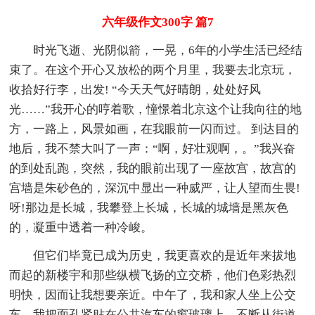
六年级作文300字 篇7
时光飞逝、光阴似箭，一晃，6年的小学生活已经结
束了。在这个开心又放松的两个月里，我要去北京玩，
收拾好行李，出发! “今天天气好晴朗，处处好风
光……”我开心的哼着歌，憧憬着北京这个让我向往的地
方，一路上，风景如画，在我眼前一闪而过。 到达目的
地后，我不禁大叫了一声：“啊，好壮观啊，。”我兴奋
的到处乱跑，突然，我的眼前出现了一座故宫，故宫的
宫墙是朱砂色的，深沉中显出一种威严，让人望而生畏!
呀!那边是长城，我攀登上长城，长城的城墙是黑灰色
的，凝重中透着一种冷峻。
但它们毕竟已成为历史，我更喜欢的是近年来拔地
而起的新楼宇和那些纵横飞扬的立交桥，他们色彩热烈
明快，因而让我想要亲近。中午了，我和家人坐上公交
车，我把面孔紧贴在公共汽车的窗玻璃上，不断从街道