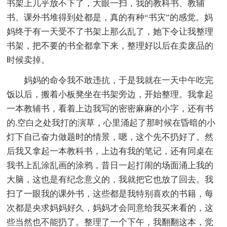
书架上几乎放不下了，大眼一扫，我的教科书、教辅
书、课外书堆得到处都是，真的有种“书灾”的感觉。妈
妈终于有一天受不了书架上那么乱了，她下令让我整理
书架，把不要的书全都拿下来，整理好以后在卖废品的
时候卖掉。
妈妈的命令我不敢违抗，于是我就在一天中午吃完
饭以后，搬着小板凳坐在书架旁边，开始整理。我拿起
一本教辅书，看着上边我写的密密麻麻的小字，还有书
的.空白之处我打的演草，心里涌起了那时候在昏暗的小
灯下自己奋力做题时的情景，嗯，这个先不扔好了。然
后我又拿起一本教科书，上边有我的笔记，还有同桌在
我书上乱涂乱画的涂鸦，昔日一起打闹的场面涌上我的
大脑，这也是有纪念意义的，我就把它也放了回去。我
扫了一眼我的课外书，这些都是我特别喜欢的书籍，每
次都是央求妈妈好久，妈妈才会同意给我买来看的，这
些当然也不能扔了。整理了一个下午，我翻翻这本，觉