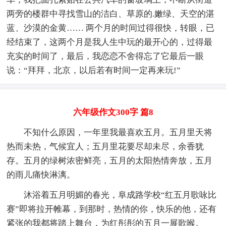
两旁的楼群中寻找雪山的洁白、草原的.嫩绿、天空的湛
蓝、沙漠的金黄…… 两个月的时间过得很快，转眼，已
经结束了，这两个月是我人生中玩的最开心的，过得最
充实的时间了，最后，我恋恋不舍得忘了它最后一眼
说：“拜拜，北京，以后若有时间一定再来玩!”
六年级作文300字 篇8
不知什么原因，一年里我最喜欢五月。五月里天将
热而未热，气候宜人；五月里花要尽却未尽，余香犹
存。五月的绿树浓密鲜亮，五月的太阳热情奔放，五月
的雨儿痛快淋漓。
沐浴着五月明媚的春光，阜成路学校“红五月歌咏比
赛”即将拉开帷幕，到那时，热情的你，快乐的他，还有
紧张的我都将踏上舞台，为红彤彤的五月一展歌喉。