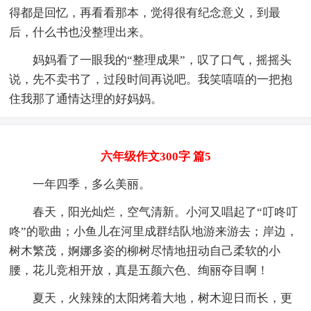
得都是回忆，再看看那本，觉得很有纪念意义，到最
后，什么书也没整理出来。
妈妈看了一眼我的“整理成果”，叹了口气，摇摇头
说，先不卖书了，过段时间再说吧。我笑嘻嘻的一把抱
住我那了通情达理的好妈妈。
六年级作文300字 篇5
一年四季，多么美丽。
春天，阳光灿烂，空气清新。小河又唱起了“叮咚叮
咚”的歌曲；小鱼儿在河里成群结队地游来游去；岸边，
树木繁茂，婀娜多姿的柳树尽情地扭动自己柔软的小
腰，花儿竞相开放，真是五颜六色、绚丽夺目啊！
夏天，火辣辣的太阳烤着大地，树木迎日而长，更