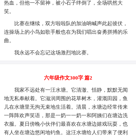
热血，但他一不留神，被小石子绊倒了，全场哄然大
笑。
比赛在继续，双方啦啦队的加油呐喊声此起彼伏，
连操场上的小鸟如歌手般也在为我们唱出奋勇拼搏的乐
曲。
我永远不会忘记这场激烈地比赛。
六年级作文300字 篇2
我家不远处有一汪水塘。它清澈、恬静，默默无闻
地无私奉献着。它滋润周围的花草树木，灌溉田园，鱼
儿在水塘里无拘无束地生活着。清晨，水塘边经常传来
一阵阵欢声笑语，那是一奶一一奶一和阿姨们在塘边洗
衣服。夏日傍晚小伙伴们最喜欢在水塘边嬉戏玩耍，也
有人坐在塘边悠闲地钓鱼。这汪水塘给人们带来了便利