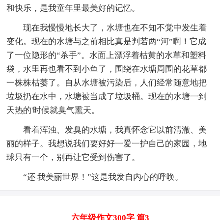
和快乐，是我童年里最美好的记忆。
现在我慢慢地长大了，水塘也在不知不觉中发生着
变化。现在的水塘与之前相比真是判若两“河”啊！它成
了一位隐形的“杀手”。水面上漂浮着枯黄的水草和塑料
袋，水里再也看不到小鱼了，围绕在水塘周围的花草都
一株株枯萎了。自从水塘被污染后，人们经常随意地把
垃圾扔在水中，水塘被当成了垃圾桶。现在的水塘一到
天热的'时候就臭气熏天。
看着浑浊、发臭的水塘，我真怀念它以前清澈、美
丽的样子。我想说我们要好好一爱一护自己的家园，地
球只有一个，别再让它受到伤害了。
“还 我美丽世界！”这是我发自内心的呼唤。
六年级作文300字 篇3