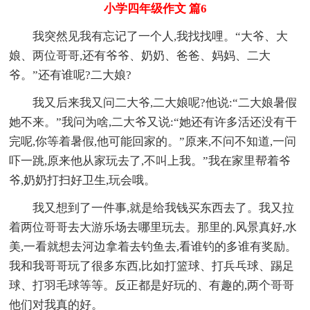
小学四年级作文 篇6
我突然见我有忘记了一个人,我找找哩。“大爷、大
娘、两位哥哥,还有爷爷、奶奶、爸爸、妈妈、二大
爷。”还有谁呢?二大娘?
我又后来我又问二大爷,二大娘呢?他说:“二大娘暑假
她不来。”我问为啥,二大爷又说:“她还有许多活还没有干
完呢,你等着暑假,他可能回家的。”原来,不问不知道,一问
吓一跳,原来他从家玩去了,不叫上我。”我在家里帮着爷
爷,奶奶打扫好卫生,玩会哦。
我又想到了一件事,就是给我钱买东西去了。我又拉
着两位哥哥去大游乐场去哪里玩去。那里的.风景真好,水
美,一看就想去河边拿着去钓鱼去,看谁钓的多谁有奖励。
我和我哥哥玩了很多东西,比如打篮球、打兵乓球、踢足
球、打羽毛球等等。反正都是好玩的、有趣的,两个哥哥
他们对我真的好。