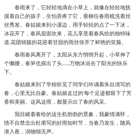
春雨来了，它轻轻地滴在小草上，就像在轻轻地抚
摸着自己的孩子，生怕弄疼了它，垂柳任春雨梳洗着丝
丝秀发。春姑娘来到小溪边，用手轻轻的点了一下冰，
冰花开了，春风迎面吹来，花儿享受着春风给的独特味
道,花团锦簇的花迎着甘甜的雨丝张开了鲜艳的笑脸。
春雨春风离开了，太阳从东方悄悄升起，小草伸了
个懒腰，春笋也探出了头......万物沐浴在了阳光的快乐
下。
春姑娘来到了学校听见了同学们吟诵着朱自清写的
春，心里无比自豪。春姑娘走过的'每个足迹都留下了芳
香和美丽。这风这雨，都显示出了春的风采。
我目睹着春给的这生机勃勃的景象，我豪情满怀，
情不自禁念出杜甫写的好雨知时节，当春乃发生，随风
潜入夜，润物细无声。