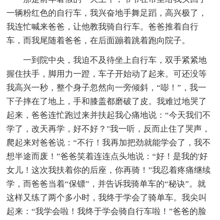
一辆粉红色的自行车，我兴奋地手舞足蹈，高兴极了，
我连忙喊来爸爸，让他教我骑自行车。爸爸推着自行
车，而我尾随着爸爸，在后面蹦着跳着跑向院子。
一到院中央，我迫不及待坐上自行车，双手紧紧地
握住扶手，脚用力一蹬，车子开始动了起来。可还没等
我高兴一秒，整个身子忽然向一旁倾斜，“嘭！”，我一
下子摔在了地上，手和膝盖都磨破了皮。我难过地哭了
起来，爸爸连忙跑过来并扶起我心痛地说：“今天我们不
学了，改天再学，好不好？"我一听，反而止住了哭声，
爬起来对爸爸说：“不行！我再加把劲就能学会了，我不
想半途而废！”爸爸笑着连连点头地说：“好！是我的'好
女儿！这次我扶着你的后座，你再骑！”我忍着疼痛继续
学，而爸爸当着“保镖”，并告诉我骑单车的“秘诀”。就
这样又练了两个多小时，我终于学会了骑单车。我尖叫
起来：“我学会啦！我终于学会骑自行车啦！”爸爸的脸