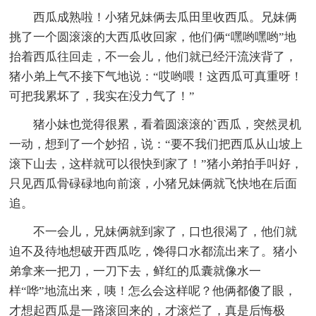
西瓜成熟啦！小猪兄妹俩去瓜田里收西瓜。兄妹俩
挑了一个圆滚滚的大西瓜收回家，他们俩“嘿哟嘿哟”地
抬着西瓜往回走，不一会儿，他们就已经汗流浃背了，
猪小弟上气不接下气地说：“哎哟喂！这西瓜可真重呀！
可把我累坏了，我实在没力气了！”
猪小妹也觉得很累，看着圆滚滚的`西瓜，突然灵机
一动，想到了一个妙招，说：“要不我们把西瓜从山坡上
滚下山去，这样就可以很快到家了！”猪小弟拍手叫好，
只见西瓜骨碌碌地向前滚，小猪兄妹俩就飞快地在后面
追。
不一会儿，兄妹俩就到家了，口也很渴了，他们就
迫不及待地想破开西瓜吃，馋得口水都流出来了。猪小
弟拿来一把刀，一刀下去，鲜红的瓜囊就像水一
样“哗”地流出来，咦！怎么会这样呢？他俩都傻了眼，
才想起西瓜是一路滚回来的，才滚烂了，真是后悔极