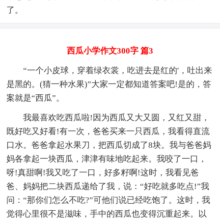
了。
西瓜小学作文300字 篇3
“一个小皮球，穿着绿衣裳，吃进去是红的'，吐出来
是黑的。(猜一种水果)”大家一定都知道答案吧!是的，答
案就是“西瓜”。
我最喜欢吃西瓜啦!因为西瓜又大又圆，又红又甜，
既好吃又好看!有一次，爸爸买来一只西瓜，我看得直流
口水。爸爸拿起水果刀，把西瓜切成了8块。我与爸爸妈
妈各拿起一块西瓜，津津有味地吃起来。我咬了一口，
呀!真甜啊!我又吃了一口，好多籽啊!这时，我看见爸
爸、妈妈把二块西瓜递给了我，说：“好吃就多吃点!”我
问：“那你们怎么不吃?”可他们说已经吃饱了。这时，我
觉得心里很不是滋味，手中的西瓜也变得沉重起来。以