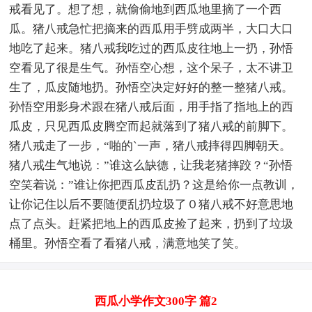
戒看见了。想了想，就偷偷地到西瓜地里摘了一个西
瓜。猪八戒急忙把摘来的西瓜用手劈成两半，大口大口
地吃了起来。猪八戒我吃过的西瓜皮往地上一扔，孙悟
空看见了很是生气。孙悟空心想，这个呆子，太不讲卫
生了，瓜皮随地扔。孙悟空决定好好的整一整猪八戒。
孙悟空用影身术跟在猪八戒后面，用手指了指地上的西
瓜皮，只见西瓜皮腾空而起就落到了猪八戒的前脚下。
猪八戒走了一步，“啪的`一声，猪八戒摔得四脚朝天。
猪八戒生气地说：”谁这么缺德，让我老猪摔跤？“孙悟
空笑着说：”谁让你把西瓜皮乱扔？这是给你一点教训，
让你记住以后不要随便乱扔垃圾了０猪八戒不好意思地
点了点头。赶紧把地上的西瓜皮捡了起来，扔到了垃圾
桶里。孙悟空看了看猪八戒，满意地笑了笑。
西瓜小学作文300字 篇2