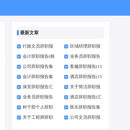
最新文章
行政文员辞职报
区域经理辞职报
会计辞职报告(精
业务员辞职报告
告15篇
告
公司辞职报告集
客服辞职报告(15
选15篇)
(通用15篇)
会计辞职报告集
酒店辞职报告(15
锦15篇
篇)
保安辞职报告汇
关于简洁辞职报
合15篇
篇)
业务员辞职报告
酒店辞职报告(汇
编15篇
告范文
村干部个人辞职
医生辞职报告集
集合15篇
编15篇)
关于工程师辞职
公司文员辞职报
报告
锦15篇
报告汇编六篇
告15篇