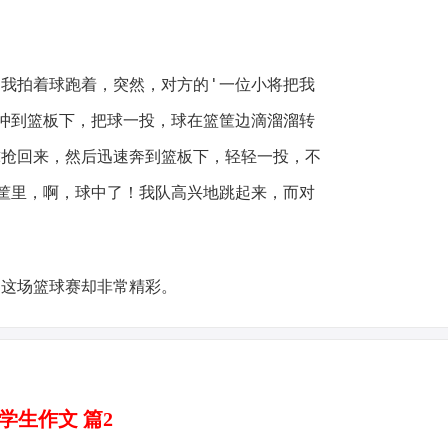
我拍着球跑着，突然，对方的'一位小将把我
冲到篮板下，把球一投，球在篮筐边滴溜溜转
球抢回来，然后迅速奔到篮板下，轻轻一投，不
筐里，啊，球中了！我队高兴地跳起来，而对
是这场篮球赛却非常精彩。
学生作文 篇2