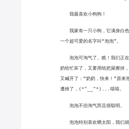
我最喜欢小狗狗！
我家有一只小狗，它满身白
一个超可爱的名字叫“泡泡”。
泡泡可淘气了。瞧！我们正
奶给忙坏了，又要用纸把屎擦掉
又喊开了：“奶奶，快来！”原来
遭殃了，(*^__^*)...嘻嘻。
泡泡不但淘气而且很聪明。
泡泡特别喜欢晒太阳，我们就