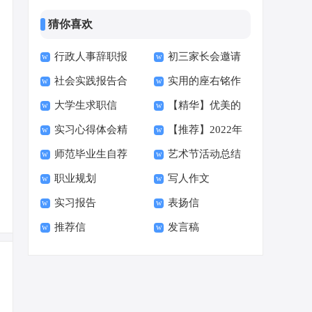
猜你喜欢
行政人事辞职报
初三家长会邀请
社会实践报告合
实用的座右铭作
告
函15篇
大学生求职信
【精华】优美的
集15篇
文400字集合十篇
实习心得体会精
【推荐】2022年
【荐】
早安朋友圈问候语34
师范毕业生自荐
艺术节活动总结
选15篇
伤心的签名汇总55句
句
职业规划
写人作文
信范文六篇
实习报告
表扬信
推荐信
发言稿