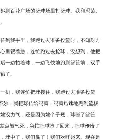
一起到百花广场的篮球场里打篮球。我和冯茵、
组。
球传到我手里，我跑过去准备投篮时，不知对方
我心里很着急，连忙跑过去抢球，没想到，他把
球后一边拍着球，一边飞快地跑到篮筐前，双手
队输了。
球一扔，我连忙把球接住，我跑过去准备投篮
不妙，就把球传给冯茵，冯茵迅速地跑到篮板
为她没力气，还是因为她个子矮，球碰了篮筐
茵差点被气死，急忙把球抢了回来，把球传给了
哇，球中了，我们赢了！我们欢呼起来。现在是