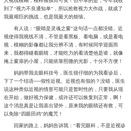
人视线模糊，模样狼狈而可笑！但不幸的是，今年我收
到了“视力不良通知单”，所以抢救视力大作战，就成了
我最艰巨的挑战，也是我最大的烦恼。
有人说：“眼睛是灵魂之窗”这句话一点都没错。近
视使得我视线不清，不管是看黑板、看电脑，或是看电
视，模糊的影像都让我分辨不清，有时候同学迎面而
来，我都得瞇着眼睛，才能吃力的看清楚他是谁，就像
掩上窗扉的小屋，只能依靠熙微的光影，十分不方便！
妈妈带我去眼科挂号，医生很仔细的为我看诊后，
下了一个结语──假性近视。近视也有假的？没错，医生
说这种类似近视的情形可能只是暂时性的，只要我从现
在开始，做好视力保健，或许还可以恢复到正常，啊！
这个消息真是让我喜出望外，原来我的眼睛还有救，可
以免除“四眼田鸡”的魔咒！
回家的路上，妈妈告诉我：“看完眼科，不是近视诊