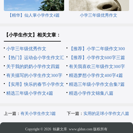
【精华】仙人掌小学作文4篇
小学三年级优秀作文
【小学生作文】相关文章：
小学三年级优秀作文
【推荐】小学二年级作文300
【热门】运动会小学生作文汇
字锦集九篇
【推荐】小学作文600字三篇
编7篇
关于我的奶奶小学作文四篇
有关我喜欢三年级作文300字
有关描写的小学生作文300字
三篇
精选梦想小学作文400字4篇
集锦8篇
【实用】快乐的春节小学作文
精选三年级小学作文合集7篇
5篇
精选三年级小学作文4篇
精选小学作文锦集八篇
上一篇：
有关小学生作文3篇
下一篇：
实用的足球小学作文八篇
Copyright © 2026
铄豪文库
www.gldun.com 版权所有