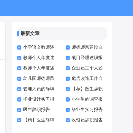
最新文章
小学语文教师述
师德师风建设自
教师个人年度述
项目经理述职报
职报告集锦15篇
检自查报告
教师个人年度述
企业员工个人述
职报告集锦15篇
告精选15篇
幼儿园师德师风
危房改造工作自
职报告(精选15篇)
职报告精选15篇
管理人员的辞职
【荐】医生辞职
自查报告15篇
查报告
毕业设计实习报
小学生的调查报
报告(15篇)
报告
医生辞职报告
毕业生实习报告
告(精选15篇)
告(15篇)
【精】医生辞职
收银员辞职报告
【热门】
(15篇)
报告