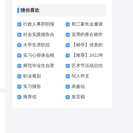
猜你喜欢
行政人事辞职报
初三家长会邀请
社会实践报告合
实用的座右铭作
告
函15篇
大学生求职信
【精华】优美的
集15篇
文400字集合十篇
实习心得体会精
【推荐】2022年
【荐】
早安朋友圈问候语34
师范毕业生自荐
艺术节活动总结
选15篇
伤心的签名汇总55句
句
职业规划
写人作文
信范文六篇
实习报告
表扬信
推荐信
发言稿