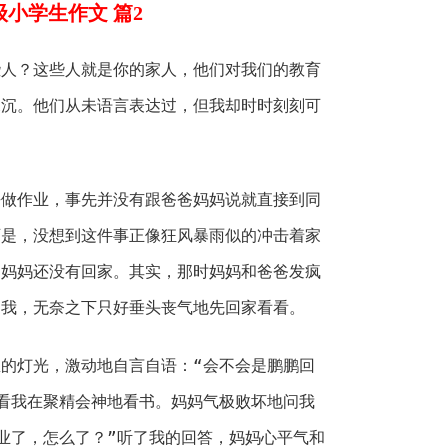
级小学生作文 篇2
些人？这些人就是你的家人，他们对我们的教育
深沉。他们从未语言表达过，但我却时时刻刻可
去做作业，事先并没有跟爸爸妈妈说就直接到同
可是，没想到这件事正像狂风暴雨似的冲击着家
为妈妈还没有回家。其实，那时妈妈和爸爸发疯
到我，无奈之下只好垂头丧气地先回家看看。
的灯光，激动地自言自语：“会不会是鹏鹏回
看我在聚精会神地看书。妈妈气极败坏地问我
业了，怎么了？”听了我的回答，妈妈心平气和