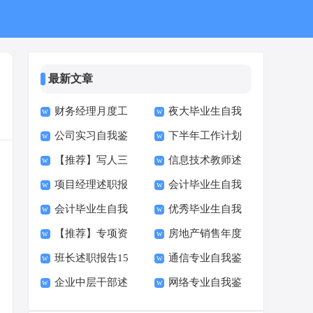
最新文章
财务经理月度工
夜大毕业生自我
公司实习自我鉴
下半年工作计划
作计划
鉴定(通用15篇)
【推荐】写人三
信息技术教师述
定
(15篇)
项目经理述职报
会计毕业生自我
年级作文300字汇编7
职报告
会计毕业生自我
优秀毕业生自我
告合集15篇
鉴定(精选15篇)
篇
【推荐】专项资
房地产销售年度
鉴定(通用15篇)
鉴定(15篇)
班长述职报告15
通信专业自我鉴
金自查报告
述职报告
企业中层干部述
网络专业自我鉴
篇
定
职报告10篇
定