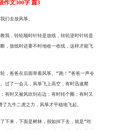
作文300字 篇3
带我们去放风筝。
爸教我，转轮顺时针转是放线，转轮逆时针转是
会断，放线时还要不时地收一收线，这样才能飞
轮，爸爸在后面举着风筝。“跑！”爸爸一声令
来。过了一会儿，风筝飞上高空，有时迅速爬
边；有时又被风吹到右边；有时转个圈；有时又
我费了九牛二虎之力，风筝才平稳地飞起。
了下来，下面是树林，假如掉下去，就是“吃