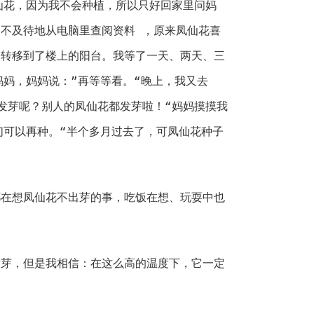
仙花，因为我不会种植，所以只好回家里问妈
不及待地从电脑里查阅资料 ，原来凤仙花喜
子转移到了楼上的阳台。我等了一天、两天、三
妈妈，妈妈说：”再等等看。“晚上，我又去
发芽呢？别人的凤仙花都发芽啦！“妈妈摸摸我
们可以再种。“半个多月过去了，可凤仙花种子
都在想凤仙花不出芽的事，吃饭在想、玩耍中也
发芽，但是我相信：在这么高的温度下，它一定