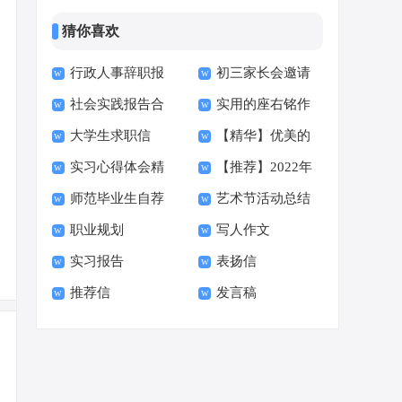
猜你喜欢
行政人事辞职报
初三家长会邀请
社会实践报告合
实用的座右铭作
告
函15篇
大学生求职信
【精华】优美的
集15篇
文400字集合十篇
实习心得体会精
【推荐】2022年
【荐】
早安朋友圈问候语34
师范毕业生自荐
艺术节活动总结
选15篇
伤心的签名汇总55句
句
职业规划
写人作文
信范文六篇
实习报告
表扬信
推荐信
发言稿