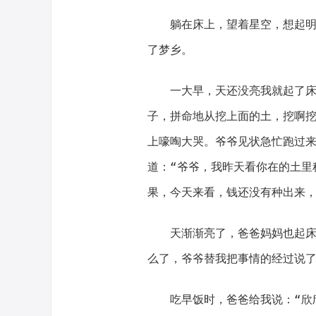
躺在床上，望着星空，想起
了梦乡。
一大早，天还没亮我就起了
子，拼命地从挖上面的土，挖啊
上嚎啕大哭。爷爷见状急忙跑过
道：“爷爷，我昨天看你在的土里
果，今天来看，钱还没有种出来，
天渐渐亮了，爸爸妈妈也起床
么了，爷爷替我把事情的经过说
吃早饭时，爸爸给我说：“欣